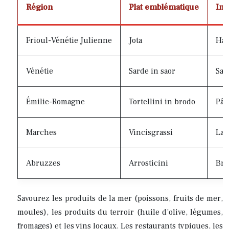
Région
Plat emblématique
Ing
Frioul-Vénétie Julienne
Jota
Har
Vénétie
Sarde in saor
Sar
Émilie-Romagne
Tortellini in brodo
Pât
Marches
Vincisgrassi
Las
Abruzzes
Arrosticini
Bro
Savourez les produits de la mer (poissons, fruits de mer,
moules), les produits du terroir (huile d’olive, légumes,
fromages) et les vins locaux. Les restaurants typiques, les