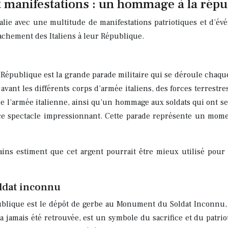
 manifestations : un hommage à la répu
alie avec une multitude de manifestations patriotiques et d’évén
ttachement des Italiens à leur République.
République est la grande parade militaire qui se déroule chaqu
avant les différents corps d’armée italiens, des forces terrestres
 de l’armée italienne, ainsi qu’un hommage aux soldats qui ont s
à ce spectacle impressionnant. Cette parade représente un mome
tains estiment que cet argent pourrait être mieux utilisé pour 
ldat inconnu
lique est le dépôt de gerbe au Monument du Soldat Inconnu, s
n’a jamais été retrouvée, est un symbole du sacrifice et du patr