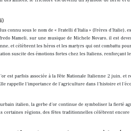
il des années, le Tricolore est devenu un symbole de fierté et d’
i)
plus connu sous le nom de « Fratelli d’Italia » (Frères d’Italie), e
fredo Mameli, sur une musique de Michele Novaro, il est deven
nne, et célèbrent les héros et les martyrs qui ont combattu pour 
rétation suscite des émotions fortes chez les Italiens, renforçan
 est parfois associée à la Fête Nationale Italienne 2 juin, et 
. Elle rappelle l’importance de l’agriculture dans l’histoire et l’
rbain italien, la gerbe d’or continue de symboliser la fierté a
ns certaines régions, des fêtes traditionnelles célèbrent encor