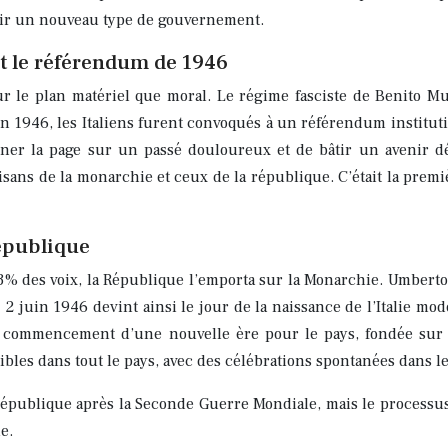
hoisir un nouveau type de gouvernement.
et le référendum de 1946
sur le plan matériel que moral. Le régime fasciste de Benito Mu
in 1946, les Italiens furent convoqués à un référendum instituti
urner la page sur un passé douloureux et de bâtir un avenir dé
isans de la monarchie et ceux de la république. C’était la premiè
république
% des voix, la République l’emporta sur la Monarchie. Umberto II, 
e 2 juin 1946 devint ainsi le jour de la naissance de l’Italie m
ommencement d’une nouvelle ère pour le pays, fondée sur les 
ibles dans tout le pays, avec des célébrations spontanées dans le
publique après la Seconde Guerre Mondiale, mais le processus fu
e.