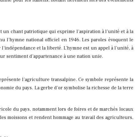
unité pour les Italiens, flottant fièrement lors des événements
st un chant patriotique qui exprime l’aspiration à l’unité et à la
u l’hymne national officiel en 1946. Les paroles évoquent le
l’indépendance et la liberté. L’hymne est un appel à l’unité, à
t leur sentiment d’appartenance à une nation unie.
représente l’agriculture transalpine. Ce symbole représente la
économie du pays. La gerbe d’or symbolise la richesse de la terre
gricole du pays, notamment lors de foires et de marchés locaux
e les moissons et rendent hommage au travail des agriculteurs,